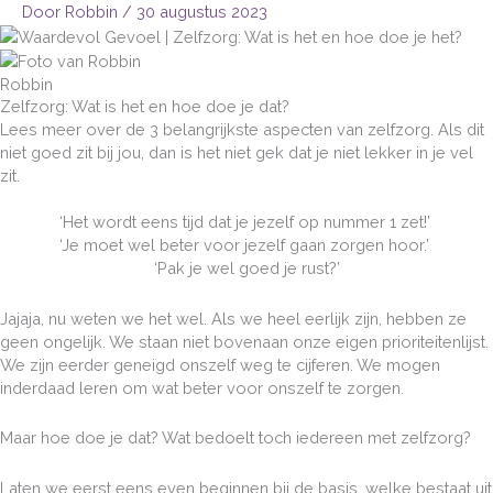
Ga
Door
Robbin
/
30 augustus 2023
naar
de
inhoud
Robbin
Zelfzorg: Wat is het en hoe doe je dat?
Lees meer over de 3 belangrijkste aspecten van zelfzorg. Als dit
niet goed zit bij jou, dan is het niet gek dat je niet lekker in je vel
zit.
‘Het wordt eens tijd dat je jezelf op nummer 1 zet!’
‘Je moet wel beter voor jezelf gaan zorgen hoor.’
‘Pak je wel goed je rust?’
Jajaja, nu weten we het wel. Als we heel eerlijk zijn, hebben ze
geen ongelijk. We staan niet bovenaan onze eigen prioriteitenlijst.
We zijn eerder geneigd onszelf weg te cijferen. We mogen
inderdaad leren om wat beter voor onszelf te zorgen.
Maar hoe doe je dat? Wat bedoelt toch iedereen met zelfzorg?
Laten we eerst eens even beginnen bij de basis, welke bestaat uit