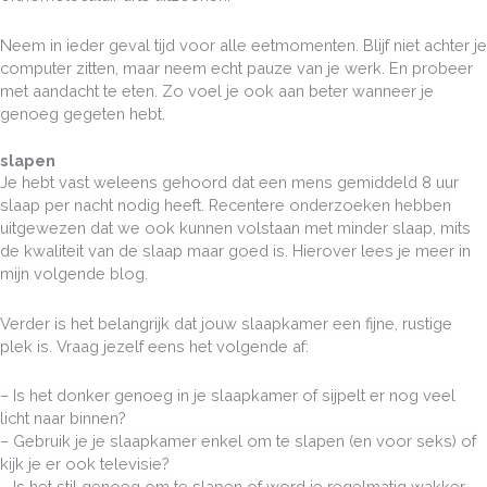
Neem in ieder geval tijd voor alle eetmomenten. Blijf niet achter je
computer zitten, maar neem echt pauze van je werk. En probeer
met aandacht te eten. Zo voel je ook aan beter wanneer je
genoeg gegeten hebt.
slapen
Je hebt vast weleens gehoord dat een mens gemiddeld 8 uur
slaap per nacht nodig heeft. Recentere onderzoeken hebben
uitgewezen dat we ook kunnen volstaan met minder slaap, mits
de kwaliteit van de slaap maar goed is. Hierover lees je meer in
mijn volgende blog.
Verder is het belangrijk dat jouw slaapkamer een fijne, rustige
plek is. Vraag jezelf eens het volgende af:
– Is het donker genoeg in je slaapkamer of sijpelt er nog veel
licht naar binnen?
– Gebruik je je slaapkamer enkel om te slapen (en voor seks) of
kijk je er ook televisie?
– Is het stil genoeg om te slapen of word je regelmatig wakker